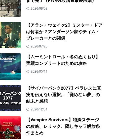
まで完了（PW第4段階＆最終段階）
2026/08/02
【アラン・ウェイク2】ミスター・ドア
は何者か？アンダーソン家やティム・
ブレーカーとの関係
2026/07/28
【ムーミントロール：冬のぬくもり】
実績コンプリートのための攻略
2026/05/11
【サイバーパンク2077】ペラレスに真
実を伝えない選択。「覚めない夢」の
結末と感想
2020/12/31
【Vampire Survivors】特殊ステージ
の攻略、レリック、隠しキャラ解放条
件まとめ