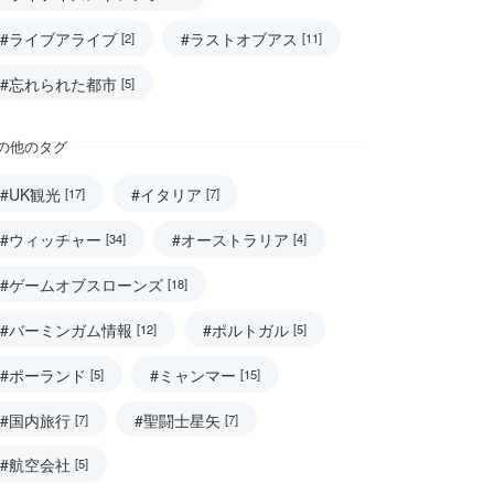
#ライブアライブ
#ラストオブアス
[2]
[11]
#忘れられた都市
[5]
の他のタグ
#UK観光
#イタリア
[17]
[7]
#ウィッチャー
#オーストラリア
[34]
[4]
#ゲームオブスローンズ
[18]
#バーミンガム情報
#ポルトガル
[12]
[5]
#ポーランド
#ミャンマー
[5]
[15]
#国内旅行
#聖闘士星矢
[7]
[7]
#航空会社
[5]