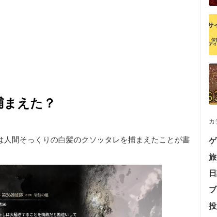
捕まえた？
カ
は人間そっくりの白髪のクソッタレを捕まえたことが書
ゲ
旅
日
ブ
投