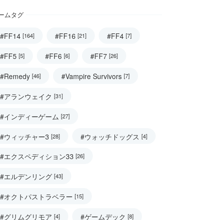
ームタグ
#FF14
#FF16
#FF4
[164]
[21]
[7]
#FF5
#FF6
#FF7
[5]
[6]
[26]
#Remedy
#Vampire Survivors
[46]
[7]
#アランウェイク
[31]
#インディーゲーム
[27]
#ウィッチャー3
#ウォッチドッグス
[28]
[4]
#エクスペディション33
[26]
#エルデンリング
[43]
#オクトパストラベラー
[15]
#グリムグリモア
#ゲームデック
[4]
[8]