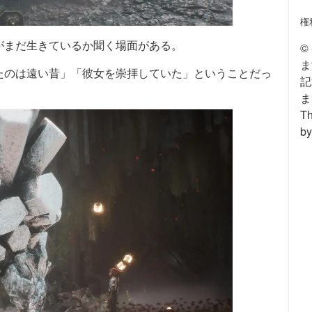
権
がまだ生きているか聞く場面がある。
©
ま
たのは遠い昔」「彼女を崇拝していた」ということだっ
記
ま
Th
by