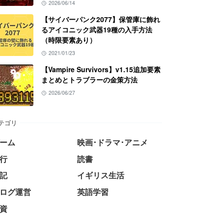
2026/06/14
【サイバーパンク2077】保管庫に飾れ
るアイコニック武器19種の入手方法
（時限要素あり）
2021/01/23
【Vampire Survivors】v1.15追加要素
まとめとトラブラーの金策方法
2026/06/27
テゴリ
ーム
映画･ドラマ･アニメ
行
読書
記
イギリス生活
ログ運営
英語学習
資