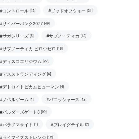
#コントロール
#ゴッドオブウォー
[12]
[21]
#サイバーパンク2077
[49]
#サガシリーズ
#サブノーティカ
[5]
[12]
#サブノーティカ ビロウゼロ
[18]
#ディスコエリジウム
[22]
#デスストランディング
[6]
#デトロイトビカムヒューマン
[4]
#ノベルゲーム
#バニッシャーズ
[1]
[12]
#バルダーズゲート3
[92]
#パラノマサイト
#プレイグテイル
[1]
[7]
#ライフイズストレンジ
[12]