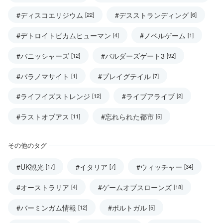
#ディスコエリジウム
#デスストランディング
[22]
[6]
#デトロイトビカムヒューマン
#ノベルゲーム
[4]
[1]
#バニッシャーズ
#バルダーズゲート3
[12]
[92]
#パラノマサイト
#プレイグテイル
[1]
[7]
#ライフイズストレンジ
#ライブアライブ
[12]
[2]
#ラストオブアス
#忘れられた都市
[11]
[5]
その他のタグ
#UK観光
#イタリア
#ウィッチャー
[17]
[7]
[34]
#オーストラリア
#ゲームオブスローンズ
[4]
[18]
#バーミンガム情報
#ポルトガル
[12]
[5]