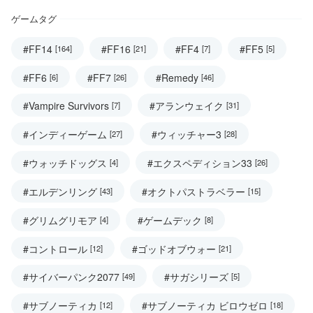
ゲームタグ
#FF14
#FF16
#FF4
#FF5
[164]
[21]
[7]
[5]
#FF6
#FF7
#Remedy
[6]
[26]
[46]
#Vampire Survivors
#アランウェイク
[7]
[31]
#インディーゲーム
#ウィッチャー3
[27]
[28]
#ウォッチドッグス
#エクスペディション33
[4]
[26]
#エルデンリング
#オクトパストラベラー
[43]
[15]
#グリムグリモア
#ゲームデック
[4]
[8]
#コントロール
#ゴッドオブウォー
[12]
[21]
#サイバーパンク2077
#サガシリーズ
[49]
[5]
#サブノーティカ
#サブノーティカ ビロウゼロ
[12]
[18]