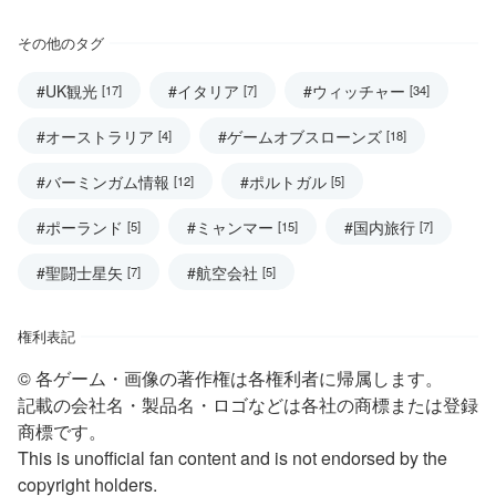
その他のタグ
#UK観光
#イタリア
#ウィッチャー
[17]
[7]
[34]
#オーストラリア
#ゲームオブスローンズ
[4]
[18]
#バーミンガム情報
#ポルトガル
[12]
[5]
#ポーランド
#ミャンマー
#国内旅行
[5]
[15]
[7]
#聖闘士星矢
#航空会社
[7]
[5]
権利表記
© 各ゲーム・画像の著作権は各権利者に帰属します。
記載の会社名・製品名・ロゴなどは各社の商標または登録
商標です。
This is unofficial fan content and is not endorsed by the
copyright holders.