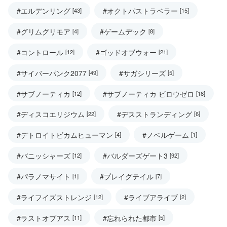
#エルデンリング
#オクトパストラベラー
[43]
[15]
#グリムグリモア
#ゲームデック
[4]
[8]
#コントロール
#ゴッドオブウォー
[12]
[21]
#サイバーパンク2077
#サガシリーズ
[49]
[5]
#サブノーティカ
#サブノーティカ ビロウゼロ
[12]
[18]
#ディスコエリジウム
#デスストランディング
[22]
[6]
#デトロイトビカムヒューマン
#ノベルゲーム
[4]
[1]
#バニッシャーズ
#バルダーズゲート3
[12]
[92]
#パラノマサイト
#プレイグテイル
[1]
[7]
#ライフイズストレンジ
#ライブアライブ
[12]
[2]
#ラストオブアス
#忘れられた都市
[11]
[5]