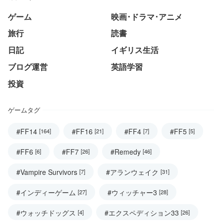
ゲーム
映画･ドラマ･アニメ
旅行
読書
日記
イギリス生活
ブログ運営
英語学習
投資
ゲームタグ
#FF14
#FF16
#FF4
#FF5
[164]
[21]
[7]
[5]
#FF6
#FF7
#Remedy
[6]
[26]
[46]
#Vampire Survivors
#アランウェイク
[7]
[31]
#インディーゲーム
#ウィッチャー3
[27]
[28]
#ウォッチドッグス
#エクスペディション33
[4]
[26]