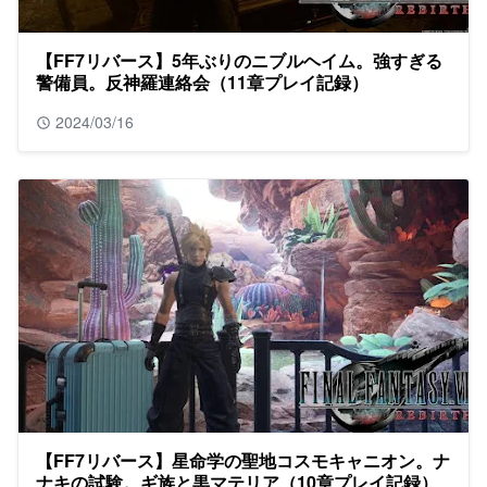
【FF7リバース】5年ぶりのニブルヘイム。強すぎる
警備員。反神羅連絡会（11章プレイ記録）
2024/03/16
【FF7リバース】星命学の聖地コスモキャニオン。ナ
ナキの試験。ギ族と黒マテリア（10章プレイ記録）