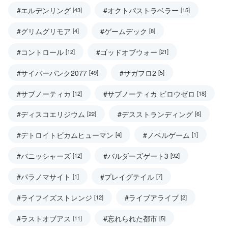
#エルデンリング
#オクトパストラベラー
[43]
[15]
#グリムグリモア
#ゲームデック
[4]
[8]
#コントロール
#ゴッドオブウォー
[12]
[21]
#サイバーパンク2077
#サガフロ2
[49]
[5]
#サブノーティカ
#サブノーティカ ビロウゼロ
[12]
[18]
#ディスコエリジウム
#デスストランディング
[22]
[6]
#デトロイトビカムヒューマン
#ノベルゲーム
[4]
[1]
#バニッシャーズ
#バルダーズゲート3
[12]
[92]
#パラノマサイト
#プレイグテイル
[1]
[7]
#ライフイズストレンジ
#ライブアライブ
[12]
[2]
#ラストオブアス
#忘れられた都市
[11]
[5]