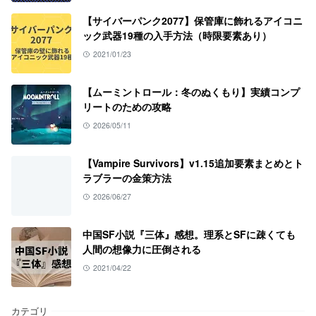
【サイバーパンク2077】保管庫に飾れるアイコニ
ック武器19種の入手方法（時限要素あり）
2021/01/23
【ムーミントロール：冬のぬくもり】実績コンプ
リートのための攻略
2026/05/11
【Vampire Survivors】v1.15追加要素まとめとト
ラブラーの金策方法
2026/06/27
中国SF小説『三体』感想。理系とSFに疎くても
人間の想像力に圧倒される
2021/04/22
カテゴリ