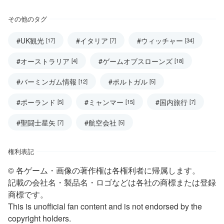
その他のタグ
#UK観光
#イタリア
#ウィッチャー
[17]
[7]
[34]
#オーストラリア
#ゲームオブスローンズ
[4]
[18]
#バーミンガム情報
#ポルトガル
[12]
[5]
#ポーランド
#ミャンマー
#国内旅行
[5]
[15]
[7]
#聖闘士星矢
#航空会社
[7]
[5]
権利表記
© 各ゲーム・画像の著作権は各権利者に帰属します。
記載の会社名・製品名・ロゴなどは各社の商標または登録
商標です。
This is unofficial fan content and is not endorsed by the
copyright holders.