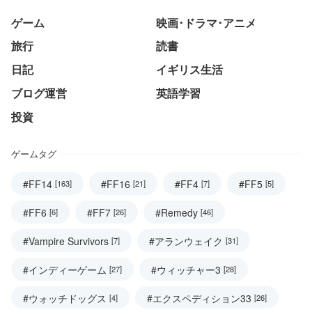
ゲーム
映画･ドラマ･アニメ
旅行
読書
日記
イギリス生活
ブログ運営
英語学習
投資
ゲームタグ
#FF14
#FF16
#FF4
#FF5
[163]
[21]
[7]
[5]
#FF6
#FF7
#Remedy
[6]
[26]
[46]
#Vampire Survivors
#アランウェイク
[7]
[31]
#インディーゲーム
#ウィッチャー3
[27]
[28]
#ウォッチドッグス
#エクスペディション33
[4]
[26]