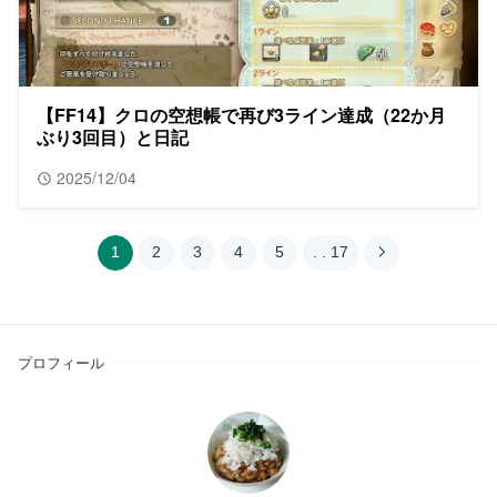
【FF14】クロの空想帳で再び3ライン達成（22か月
ぶり3回目）と日記
2025/12/04
1
2
3
4
5
. . 17
プロフィール