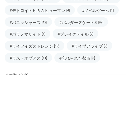
#デトロイトビカムヒューマン
#ノベルゲーム
[4]
[1]
#バニッシャーズ
#バルダーズゲート3
[12]
[92]
#パラノマサイト
#プレイグテイル
[1]
[7]
#ライフイズストレンジ
#ライブアライブ
[12]
[2]
#ラストオブアス
#忘れられた都市
[11]
[5]
その他のタグ
#UK観光
#イタリア
#ウィッチャー
[17]
[7]
[34]
#オーストラリア
#ゲームオブスローンズ
[4]
[18]
#バーミンガム情報
#ポルトガル
[12]
[5]
#ポーランド
#ミャンマー
#国内旅行
[5]
[15]
[7]