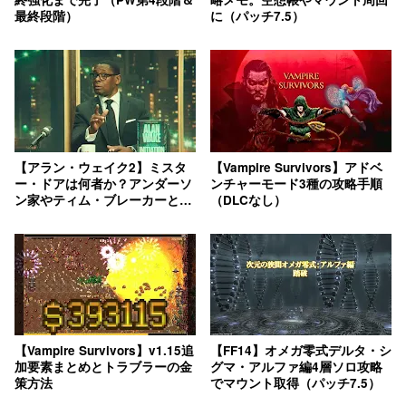
最終段階）
に（パッチ7.5）
【アラン・ウェイク2】ミスタ
【Vampire Survivors】アドベ
ー・ドアは何者か？アンダーソ
ンチャーモード3種の攻略手順
ン家やティム・ブレーカーとの
（DLCなし）
関係
【Vampire Survivors】v1.15追
【FF14】オメガ零式デルタ・シ
加要素まとめとトラブラーの金
グマ・アルファ編4層ソロ攻略
策方法
でマウント取得（パッチ7.5）