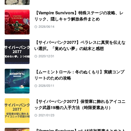
【Vampire Survivors】特殊ステージの攻略、レ
リック、隠しキャラ解放条件まとめ
2026/06/14
【サイバーパンク2077】ペラレスに真実を伝えな
い選択。「覚めない夢」の結末と感想
2020/12/31
【ムーミントロール：冬のぬくもり】実績コンプ
リートのための攻略
2026/05/11
【サイバーパンク2077】保管庫に飾れるアイコニ
ック武器19種の入手方法（時限要素あり）
2021/01/23
【Vampire Survivors】v1.15追加要素まとめとト