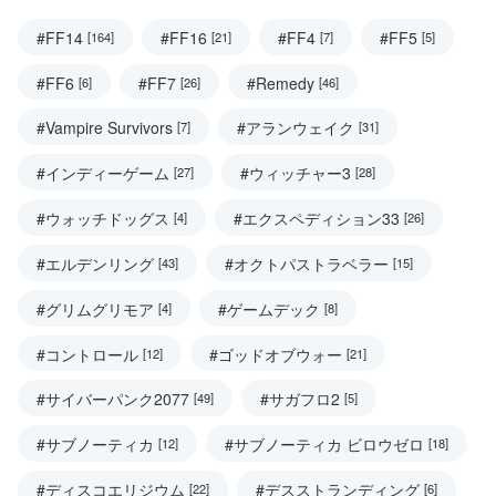
#FF14
#FF16
#FF4
#FF5
[164]
[21]
[7]
[5]
#FF6
#FF7
#Remedy
[6]
[26]
[46]
#Vampire Survivors
#アランウェイク
[7]
[31]
#インディーゲーム
#ウィッチャー3
[27]
[28]
#ウォッチドッグス
#エクスペディション33
[4]
[26]
#エルデンリング
#オクトパストラベラー
[43]
[15]
#グリムグリモア
#ゲームデック
[4]
[8]
#コントロール
#ゴッドオブウォー
[12]
[21]
#サイバーパンク2077
#サガフロ2
[49]
[5]
#サブノーティカ
#サブノーティカ ビロウゼロ
[12]
[18]
#ディスコエリジウム
#デスストランディング
[22]
[6]