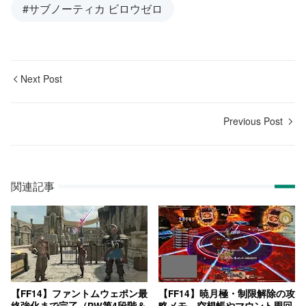
#サブノーティカ ビロウゼロ
Next Post
Previous Post
関連記事
【FF14】ファントムウェポン最
【FF14】暁月極・制限解除の攻
終強化まで完了（PW第4段階＆
略メモ。空想帳やマウント周回