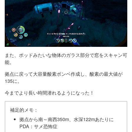
また、ポッドみたいな物体のガラス部分で窓をスキャン可
能。
拠点に戻って大容量酸素ボンベ作成し、酸素の最大値が
135に。
今までより長い時間潜れるようになった！
補足的メモ：
拠点から南～南西350m、水深122mあたりに
PDA：サメ恐怖症