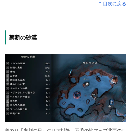
↑ 目次に戻る
禁断の砂漠
道のり「審判の日」クリア以降、不毛の地マップ北西のル