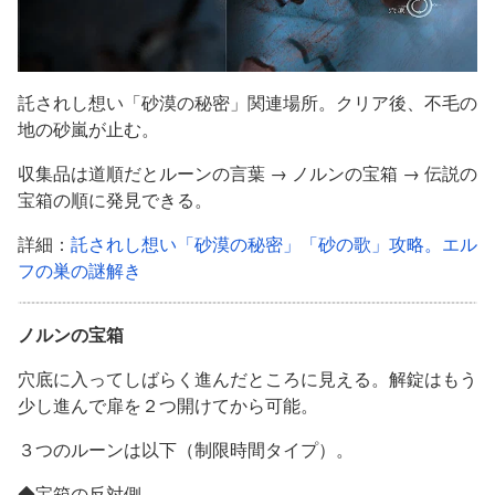
託されし想い「砂漠の秘密」関連場所。クリア後、不毛の
地の砂嵐が止む。
収集品は道順だとルーンの言葉 → ノルンの宝箱 → 伝説の
宝箱の順に発見できる。
詳細：
託されし想い「砂漠の秘密」「砂の歌」攻略。エル
フの巣の謎解き
ノルンの宝箱
穴底に入ってしばらく進んだところに見える。解錠はもう
少し進んで扉を２つ開けてから可能。
３つのルーンは以下（制限時間タイプ）。
◆宝箱の反対側