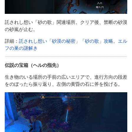
託されし想い「砂の歌」関連場所。クリア後、禁断の砂漠
の砂嵐が止む。
詳細：
託されし想い「砂漠の秘密」「砂の歌」攻略。エル
フの巣の謎解き
伝説の宝箱（ヘルの指先）
生き物のいる場所の手前の広いエリアで、進行方向の段差
をのぼったら振り返り、左側の黄昏の石に斧を投げる。