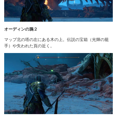
オーディンの鴉２
マップ北の塔の左にある木の上。伝説の宝箱（光輝の籠
手）や失われた頁の近く。