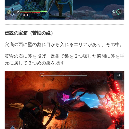
伝説の宝箱（苦悩の縁）
穴底の西に壁の割れ目から入れるエリアがあり、その中。
黄昏の石に斧を投げ、反射で巣を２つ壊した瞬間に斧を手
元に戻して３つめの巣を壊す。