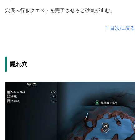
穴底へ行きクエストを完了させると砂嵐が止む。
↑ 目次に戻る
隠れ穴