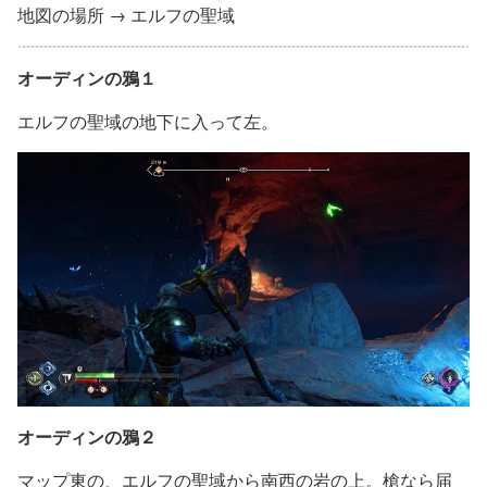
地図の場所 → エルフの聖域
オーディンの鴉１
エルフの聖域の地下に入って左。
オーディンの鴉２
マップ東の、エルフの聖域から南西の岩の上。槍なら届