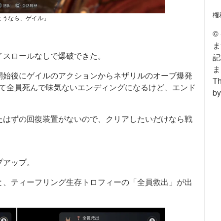
権
ようなら、ゲイル」
©
ま
イスロールなしで爆破できた。
記
ま
開始後にゲイルのアクションからネザリルのオーブ爆発
Th
れて全員死んで味気ないエンディングになるけど、エンド
by
たはずの回復装置がないので、クリアしたいだけなら戦
プアップ。
と、ティーフリング生存トロフィーの「全員救出」が出