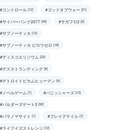
#コントロール
#ゴッドオブウォー
[12]
[21]
#サイバーパンク2077
#サガフロ2
[49]
[5]
#サブノーティカ
[12]
#サブノーティカ ビロウゼロ
[18]
#ディスコエリジウム
[22]
#デスストランディング
[6]
#デトロイトビカムヒューマン
[4]
#ノベルゲーム
#バニッシャーズ
[1]
[12]
#バルダーズゲート3
[92]
#パラノマサイト
#プレイグテイル
[1]
[7]
#ライフイズストレンジ
[12]