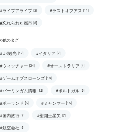
#ライブアライブ
#ラストオブアス
[2]
[11]
#忘れられた都市
[5]
の他のタグ
#UK観光
#イタリア
[17]
[7]
#ウィッチャー
#オーストラリア
[34]
[4]
#ゲームオブスローンズ
[18]
#バーミンガム情報
#ポルトガル
[12]
[5]
#ポーランド
#ミャンマー
[5]
[15]
#国内旅行
#聖闘士星矢
[7]
[7]
#航空会社
[5]