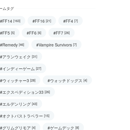
ームタグ
#FF14
#FF16
#FF4
[163]
[21]
[7]
#FF5
#FF6
#FF7
[5]
[6]
[26]
#Remedy
#Vampire Survivors
[46]
[7]
#アランウェイク
[31]
#インディーゲーム
[27]
#ウィッチャー3
#ウォッチドッグス
[28]
[4]
#エクスペディション33
[26]
#エルデンリング
[43]
#オクトパストラベラー
[15]
#グリムグリモア
#ゲームデック
[4]
[8]