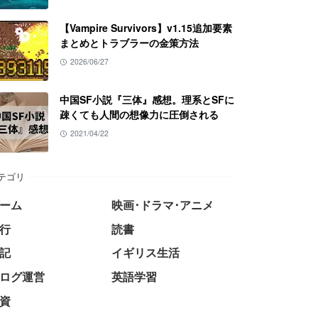
【Vampire Survivors】v1.15追加要素
まとめとトラブラーの金策方法
2026/06/27
中国SF小説『三体』感想。理系とSFに
疎くても人間の想像力に圧倒される
2021/04/22
テゴリ
ーム
映画･ドラマ･アニメ
行
読書
記
イギリス生活
ログ運営
英語学習
資