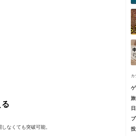
カ
ゲ
旅
える
日
ブ
闘しなくても突破可能。
投