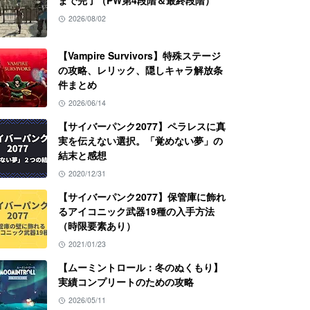
まで完了（PW第4段階＆最終段階）
2026/08/02
【Vampire Survivors】特殊ステージ
の攻略、レリック、隠しキャラ解放条
件まとめ
2026/06/14
【サイバーパンク2077】ペラレスに真
実を伝えない選択。「覚めない夢」の
結末と感想
2020/12/31
【サイバーパンク2077】保管庫に飾れ
るアイコニック武器19種の入手方法
（時限要素あり）
2021/01/23
【ムーミントロール：冬のぬくもり】
実績コンプリートのための攻略
2026/05/11