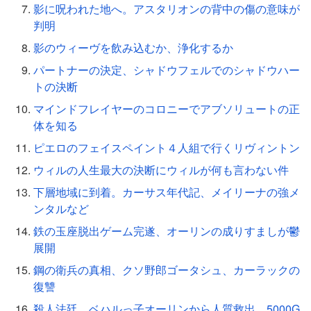
影に呪われた地へ。アスタリオンの背中の傷の意味が
判明
影のウィーヴを飲み込むか、浄化するか
パートナーの決定、シャドウフェルでのシャドウハー
トの決断
マインドフレイヤーのコロニーでアブソリュートの正
体を知る
ピエロのフェイスペイント４人組で行くリヴィントン
ウィルの人生最大の決断にウィルが何も言わない件
下層地域に到着。カーサス年代記、メイリーナの強メ
ンタルなど
鉄の玉座脱出ゲーム完遂、オーリンの成りすましが鬱
展開
鋼の衛兵の真相、クソ野郎ゴータシュ、カーラックの
復讐
殺人法廷、ベハルっ子オーリンから人質救出、5000G