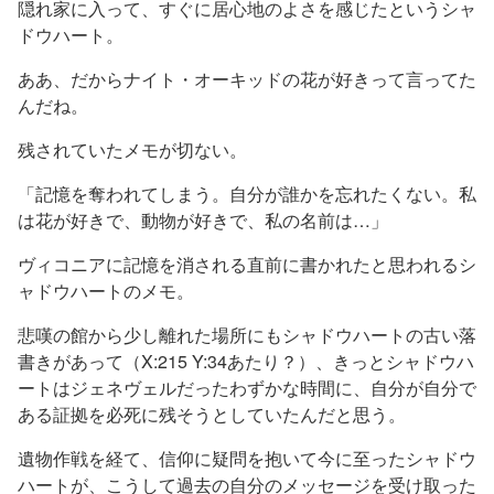
隠れ家に入って、すぐに居心地のよさを感じたというシャ
ドウハート。
ああ、だからナイト・オーキッドの花が好きって言ってた
んだね。
残されていたメモが切ない。
「記憶を奪われてしまう。自分が誰かを忘れたくない。私
は花が好きで、動物が好きで、私の名前は…」
ヴィコニアに記憶を消される直前に書かれたと思われるシ
ャドウハートのメモ。
悲嘆の館から少し離れた場所にもシャドウハートの古い落
書きがあって（X:215 Y:34あたり？）、きっとシャドウハ
ートはジェネヴェルだったわずかな時間に、自分が自分で
ある証拠を必死に残そうとしていたんだと思う。
遺物作戦を経て、信仰に疑問を抱いて今に至ったシャドウ
ハートが、こうして過去の自分のメッセージを受け取った