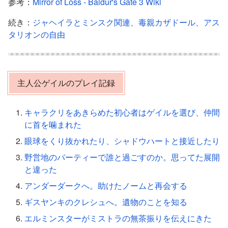
参考：
Mirror of Loss - Baldur's Gate 3 Wiki
続き：
ジャヘイラとミンスク関連、毒親カザドール、アス
タリオンの自由
主人公ゲイルのプレイ記録
キャラクリをあきらめた初心者はゲイルを選び、仲間
に首を噛まれた
眼球をくり抜かれたり、シャドウハートと接近したり
野営地のパーティーで誰と過ごすのか。思ってた展開
と違った
アンダーダークへ。助けたノームと再会する
ギスヤンキのクレシュへ。遺物のことを知る
エルミンスターがミストラの無茶振りを伝えにきた