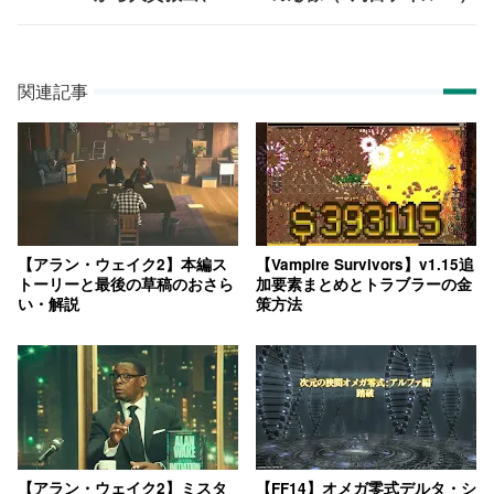
関連記事
【アラン・ウェイク2】本編ス
【Vampire Survivors】v1.15追
トーリーと最後の草稿のおさら
加要素まとめとトラブラーの金
い・解説
策方法
【アラン・ウェイク2】ミスタ
【FF14】オメガ零式デルタ・シ