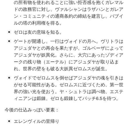
の所有物を使われることに強い拒否感を抱くガレマル
ドの政務官に対し、ヴァルシャンはラザハンとガレア
ン・コミュニティの通商条約の締結を建言し、バブイ
ルの塔の利用権を得る。
ゼロは友の意味を知る。
ゲートが開通し、一行はヴォイドの月へ。ヴリトラは
アジュダヤとの再会を果たすが、ゴルベーザによって
アジュダヤが妖異化。さらに、大穴にあったゾディア
ークの残り物（エーテル）にアジュダヤが取り込ま
れ、世界の壁をも破る大妖異ゼロムスが誕生。
ヴォイドでゼロムスを倒せばアジュダヤの魂を引きは
がせる可能性がある。ゼロムスに近づくため、第一世
界の強い光を使おう。ヤ・シュトラは調べ物、エステ
ィニアンは鍛錬、ゼロも鍛錬してパッチ6.5を待つ。
今後の仕込みっぽい要素：
エレンヴィルの里帰り