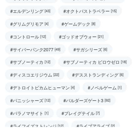
#エルデンリング
#オクトパストラベラー
[43]
[15]
#グリムグリモア
#ゲームデック
[4]
[8]
#コントロール
#ゴッドオブウォー
[12]
[21]
#サイバーパンク2077
#サガシリーズ
[49]
[6]
#サブノーティカ
#サブノーティカ ビロウゼロ
[12]
[18]
#ディスコエリジウム
#デスストランディング
[22]
[6]
#デトロイトビカムヒューマン
#ノベルゲーム
[4]
[1]
#バニッシャーズ
#バルダーズゲート3
[12]
[92]
#パラノマサイト
#プレイグテイル
[1]
[7]
#ライフイズストレンジ
#ライブアライブ
[12]
[2]
#ラストオブアス
#忘れられた都市
[11]
[5]