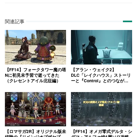
関連記事
【FF14】フォークタワー魔の塔
【アラン・ウェイク2】
Nに初見未予習で逝ってきた
DLC「レイクハウス」ストーリ
（クレセントアイル北征編）
ーと『Control』とのつながり
解説
【ロマサガ2R】オリジナル版未
【FF14】オメガ零式デルタ・シ
経験の『リベンジオブザセブ
グマ・アルファ編4層ソロ攻略