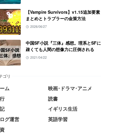
【Vampire Survivors】v1.15追加要素
まとめとトラブラーの金策方法
2026/06/27
中国SF小説『三体』感想。理系とSFに
疎くても人間の想像力に圧倒される
2021/04/22
テゴリ
ーム
映画･ドラマ･アニメ
行
読書
記
イギリス生活
ログ運営
英語学習
資