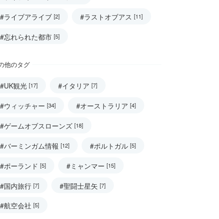
#ライブアライブ
#ラストオブアス
[2]
[11]
#忘れられた都市
[5]
の他のタグ
#UK観光
#イタリア
[17]
[7]
#ウィッチャー
#オーストラリア
[34]
[4]
#ゲームオブスローンズ
[18]
#バーミンガム情報
#ポルトガル
[12]
[5]
#ポーランド
#ミャンマー
[5]
[15]
#国内旅行
#聖闘士星矢
[7]
[7]
#航空会社
[5]