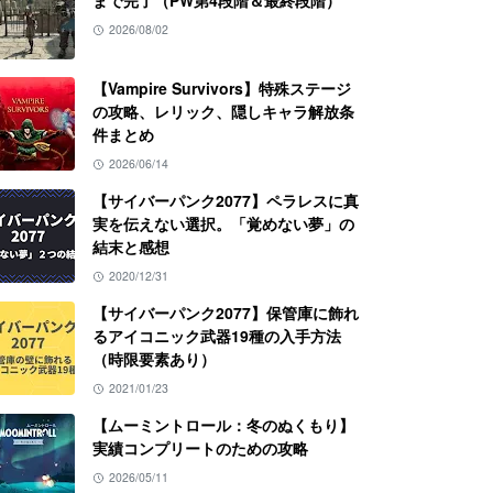
まで完了（PW第4段階＆最終段階）
2026/08/02
【Vampire Survivors】特殊ステージ
の攻略、レリック、隠しキャラ解放条
件まとめ
2026/06/14
【サイバーパンク2077】ペラレスに真
実を伝えない選択。「覚めない夢」の
結末と感想
2020/12/31
【サイバーパンク2077】保管庫に飾れ
るアイコニック武器19種の入手方法
（時限要素あり）
2021/01/23
【ムーミントロール：冬のぬくもり】
実績コンプリートのための攻略
2026/05/11