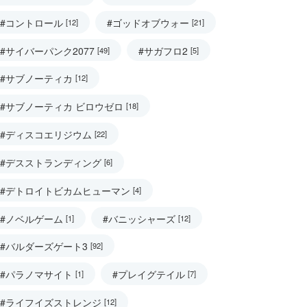
#コントロール
#ゴッドオブウォー
[12]
[21]
#サイバーパンク2077
#サガフロ2
[49]
[5]
#サブノーティカ
[12]
#サブノーティカ ビロウゼロ
[18]
#ディスコエリジウム
[22]
#デスストランディング
[6]
#デトロイトビカムヒューマン
[4]
#ノベルゲーム
#バニッシャーズ
[1]
[12]
#バルダーズゲート3
[92]
#パラノマサイト
#プレイグテイル
[1]
[7]
#ライフイズストレンジ
[12]