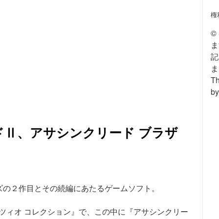
権
©
ま
記
ま
Th
by
Ⅱ、アサシンクリード ブラザ
ズの２作目とその続編にあたるゲームソフト。
エツィオ コレクション』で、この中に『アサシンクリー