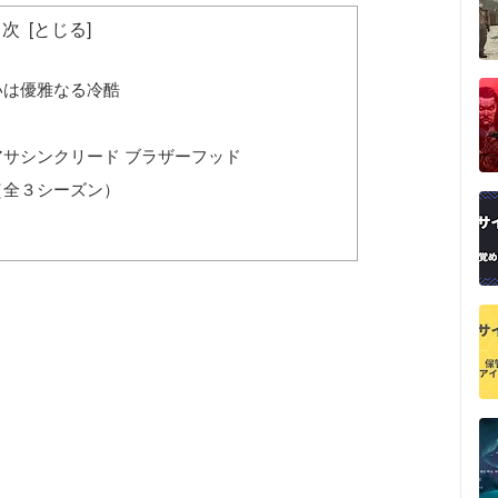
目次
いは優雅なる冷酷
サシンクリード ブラザーフッド
（全３シーズン）