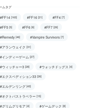
ームタグ
#FF14
#FF16
#FF4
[163]
[21]
[7]
#FF5
#FF6
#FF7
[5]
[6]
[26]
#Remedy
#Vampire Survivors
[46]
[7]
#アランウェイク
[31]
#インディーゲーム
[27]
#ウィッチャー3
#ウォッチドッグス
[28]
[4]
#エクスペディション33
[26]
#エルデンリング
[43]
#オクトパストラベラー
[15]
#グリムグリモア
#ゲームデック
[4]
[8]