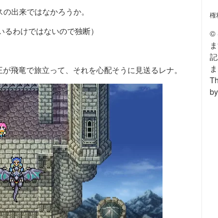
ラスの出来ではなかろうか。
権
いるわけではないので独断）
©
ま
記
ま
王が飛竜で旅立って、それを心配そうに見送るレナ。
Th
by