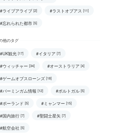
#ライブアライブ
#ラストオブアス
[2]
[11]
#忘れられた都市
[5]
の他のタグ
#UK観光
#イタリア
[17]
[7]
#ウィッチャー
#オーストラリア
[34]
[4]
#ゲームオブスローンズ
[18]
#バーミンガム情報
#ポルトガル
[12]
[5]
#ポーランド
#ミャンマー
[5]
[15]
#国内旅行
#聖闘士星矢
[7]
[7]
#航空会社
[5]