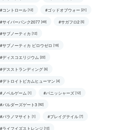
#コントロール
#ゴッドオブウォー
[12]
[21]
#サイバーパンク2077
#サガフロ2
[49]
[5]
#サブノーティカ
[12]
#サブノーティカ ビロウゼロ
[18]
#ディスコエリジウム
[22]
#デスストランディング
[6]
#デトロイトビカムヒューマン
[4]
#ノベルゲーム
#バニッシャーズ
[1]
[12]
#バルダーズゲート3
[92]
#パラノマサイト
#プレイグテイル
[1]
[7]
#ライフイズストレンジ
[12]