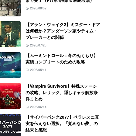
まで完了（PW第4段階＆最終段階）
2026/08/02
【アラン・ウェイク2】ミスター・ドア
は何者か？アンダーソン家やティム・
ブレーカーとの関係
2026/07/28
【ムーミントロール：冬のぬくもり】
実績コンプリートのための攻略
2026/05/11
【Vampire Survivors】特殊ステージ
の攻略、レリック、隠しキャラ解放条
件まとめ
2026/06/14
【サイバーパンク2077】ペラレスに真
実を伝えない選択。「覚めない夢」の
結末と感想