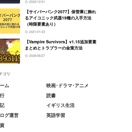
2020/12/31
【サイバーパンク2077】保管庫に飾れ
るアイコニック武器19種の入手方法
（時限要素あり）
2021/01/23
【Vampire Survivors】v1.15追加要素
まとめとトラブラーの金策方法
2026/06/27
テゴリ
ーム
映画･ドラマ･アニメ
行
読書
記
イギリス生活
ログ運営
英語学習
資