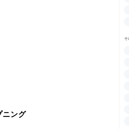
そ
プニング