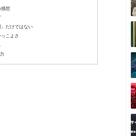
の感想
グ
闘」だけではない
かっこよさ
…
力