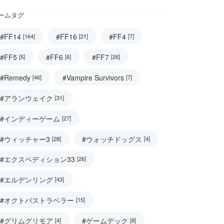
ームタグ
#FF14
#FF16
#FF4
[164]
[21]
[7]
#FF5
#FF6
#FF7
[5]
[6]
[26]
#Remedy
#Vampire Survivors
[46]
[7]
#アランウェイク
[31]
#インディーゲーム
[27]
#ウィッチャー3
#ウォッチドッグス
[28]
[4]
#エクスペディション33
[26]
#エルデンリング
[43]
#オクトパストラベラー
[15]
#グリムグリモア
#ゲームデック
[4]
[8]