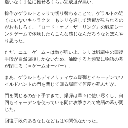
迷いなく１位に推せるくらい完成度が高い。
操作がゲラルトとシリで切り替わることで、ゲラルトの近
くにいないキャラクターもシリを通して活躍が見られるの
がおもしろく、『ロード・オブ・ザ・リング』の戦闘シー
ンをゲームで体験したらこんな感じなんだろうなとぼんや
り思った。
ただ、ニューゲーム＋は敵が強い上、シリは戦闘中の回復
手段が自然回復しかないため、油断すると頻繁に物語の幕
が閉じる（＝ゲームオーバー）。
まあ、ゲラルトもディメリティウム爆弾とイャーデンでワ
イルドハントの門を閉じて回る場面で何度か死んだが。
門を閉じるのが下手すぎて、爆弾は早々に使い尽くし、何
回もイャーデンを使っている間に攻撃されて物語の幕が閉
じた。
回復手段のあるなしなどもはや関係なかった。