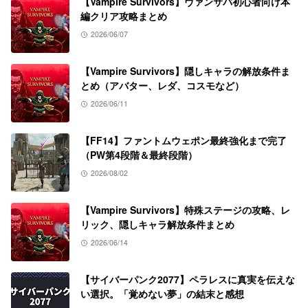
【Vampire Survivors】ヴァンサバ初心者向け本
編クリア攻略まとめ
2026/06/07
【Vampire Survivors】隠しキャラの解放条件ま
とめ（アバター、レダ、コスモなど）
2026/06/11
【FF14】ファントムウェポン最終強化まで完了
（PW第4段階＆最終段階）
2026/08/02
【Vampire Survivors】特殊ステージの攻略、レ
リック、隠しキャラ解放条件まとめ
2026/06/14
【サイバーパンク2077】ペラレスに真実を伝えな
い選択。「覚めない夢」の結末と感想