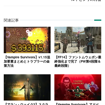
関連記事
【Vampire Survivors】v1.15追
【FF14】ファントムウェポン最
加要素まとめとトラブラーの金
終強化まで完了（PW第4段階＆
策方法
最終段階）
【アラン・ウェイク2】スクラ
【Vampire Survivors】アドベ