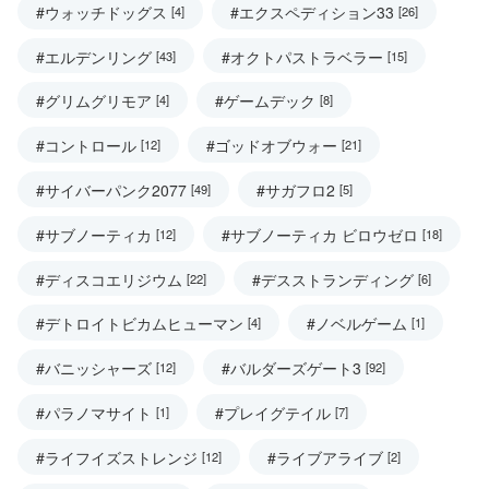
#ウォッチドッグス
#エクスペディション33
[4]
[26]
#エルデンリング
#オクトパストラベラー
[43]
[15]
#グリムグリモア
#ゲームデック
[4]
[8]
#コントロール
#ゴッドオブウォー
[12]
[21]
#サイバーパンク2077
#サガフロ2
[49]
[5]
#サブノーティカ
#サブノーティカ ビロウゼロ
[12]
[18]
#ディスコエリジウム
#デスストランディング
[22]
[6]
#デトロイトビカムヒューマン
#ノベルゲーム
[4]
[1]
#バニッシャーズ
#バルダーズゲート3
[12]
[92]
#パラノマサイト
#プレイグテイル
[1]
[7]
#ライフイズストレンジ
#ライブアライブ
[12]
[2]