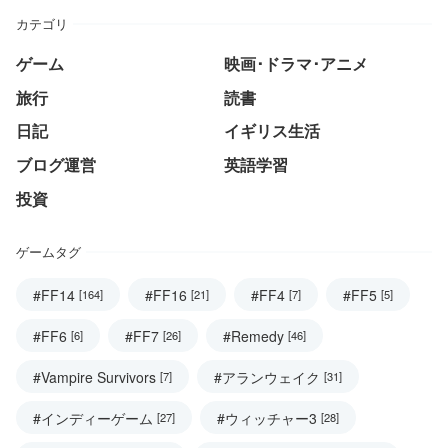
カテゴリ
ゲーム
映画･ドラマ･アニメ
旅行
読書
日記
イギリス生活
ブログ運営
英語学習
投資
ゲームタグ
#FF14
#FF16
#FF4
#FF5
[164]
[21]
[7]
[5]
#FF6
#FF7
#Remedy
[6]
[26]
[46]
#Vampire Survivors
#アランウェイク
[7]
[31]
#インディーゲーム
#ウィッチャー3
[27]
[28]