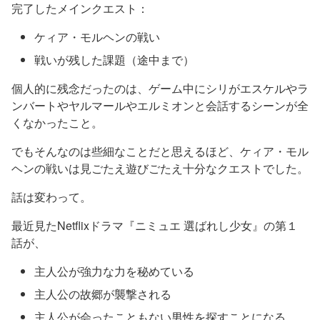
完了したメインクエスト：
ケィア・モルヘンの戦い
戦いが残した課題（途中まで）
個人的に残念だったのは、ゲーム中にシリがエスケルやラ
ンバートやヤルマールやエルミオンと会話するシーンが全
くなかったこと。
でもそんなのは些細なことだと思えるほど、ケィア・モル
ヘンの戦いは見ごたえ遊びごたえ十分なクエストでした。
話は変わって。
最近見たNetflixドラマ『ニミュエ 選ばれし少女』の第１
話が、
主人公が強力な力を秘めている
主人公の故郷が襲撃される
主人公が会ったこともない男性を探すことになる