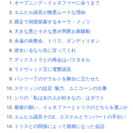
オープニング～イェネファーに会うまで
エムヒル謁見が険悪ムードな理由
裸足で洞窟探索するキーラ・メッツ
大きな悪と小さな悪＠男爵お家騒動
永遠の炎教会、トリス、ダンディリオン
彼女いるなら先に言ってくれ
ディクストラとの再会はバスタオル
ラドヴィッド王に電撃謁見
パンツ一丁のゲラルトを舞台に立たせた
スケリッジの設定･魅力、ユニコーンの出番
シリの「私は女の人が好きなの」はダウト
最後の願い。イェネファーとトリスのどちらを選ぶか
エムヒル謁見その2、エスケルとランバートの手伝い
トリスとの関係によって複雑になった会話