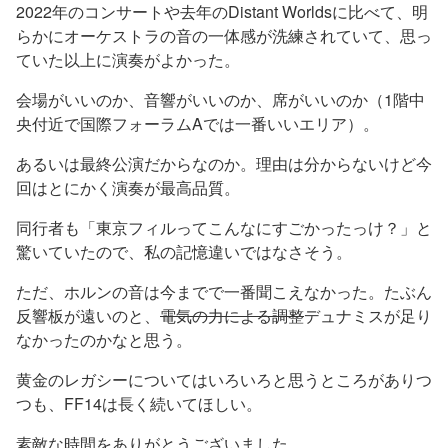
2022年のコンサートや去年のDistant Worldsに比べて、明
らかにオーケストラの音の一体感が洗練されていて、思っ
ていた以上に演奏がよかった。
会場がいいのか、音響がいいのか、席がいいのか（1階中
央付近で国際フォーラムAでは一番いいエリア）。
あるいは最終公演だからなのか。理由は分からないけど今
回はとにかく演奏が最高品質。
同行者も「東京フィルってこんなにすごかったっけ？」と
驚いていたので、私の記憶違いではなさそう。
ただ、ホルンの音は今までで一番聞こえなかった。たぶん
反響板が遠いのと、
電気の力による調整
デュナミスが足り
なかったのかなと思う。
黄金のレガシーについてはいろいろと思うところがありつ
つも、FF14は長く続いてほしい。
素敵な時間をありがとうございました。