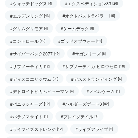
#ウォッチドッグス
#エクスペディション33
[4]
[26]
#エルデンリング
#オクトパストラベラー
[43]
[15]
#グリムグリモア
#ゲームデック
[4]
[8]
#コントロール
#ゴッドオブウォー
[12]
[21]
#サイバーパンク2077
#サガシリーズ
[49]
[6]
#サブノーティカ
#サブノーティカ ビロウゼロ
[12]
[18]
#ディスコエリジウム
#デスストランディング
[22]
[6]
#デトロイトビカムヒューマン
#ノベルゲーム
[4]
[1]
#バニッシャーズ
#バルダーズゲート3
[12]
[92]
#パラノマサイト
#プレイグテイル
[1]
[7]
#ライフイズストレンジ
#ライブアライブ
[12]
[2]