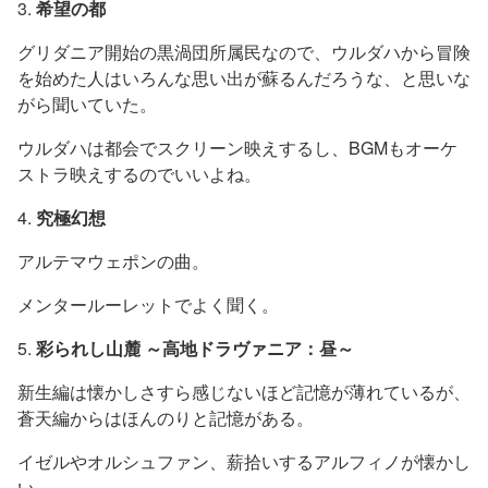
3.
希望の都
グリダニア開始の黒渦団所属民なので、ウルダハから冒険
を始めた人はいろんな思い出が蘇るんだろうな、と思いな
がら聞いていた。
ウルダハは都会でスクリーン映えするし、BGMもオーケ
ストラ映えするのでいいよね。
4.
究極幻想
アルテマウェポンの曲。
メンタールーレットでよく聞く。
5.
彩られし山麓 ～高地ドラヴァニア：昼～
新生編は懐かしさすら感じないほど記憶が薄れているが、
蒼天編からはほんのりと記憶がある。
イゼルやオルシュファン、薪拾いするアルフィノが懐かし
い。