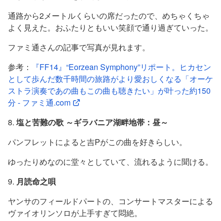
通路から2メートルくらいの席だったので、めちゃくちゃ
よく見えた。おふたりともいい笑顔で通り過ぎていった。
ファミ通さんの記事で写真が見れます。
参考：
『FF14』“Eorzean Symphony”リポート。ヒカセン
として歩んだ数千時間の旅路がより愛おしくなる「オーケ
ストラ演奏であの曲もこの曲も聴きたい」が叶った約150
分 - ファミ通.com
8.
塩と苦難の歌 ～ギラバニア湖畔地帯：昼～
パンフレットによると吉Pがこの曲を好きらしい。
ゆったりめなのに堂々としていて、流れるように聞ける。
9.
月読命之唄
ヤンサのフィールドパートの、コンサートマスターによる
ヴァイオリンソロが上手すぎて悶絶。