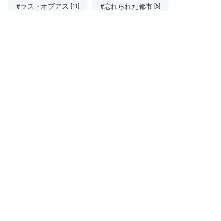
#ラストオブアス
#忘れられた都市
[11]
[5]
その他のタグ
#UK観光
#イタリア
#ウィッチャー
[17]
[7]
[34]
#オーストラリア
#ゲームオブスローンズ
[4]
[18]
#バーミンガム情報
#ポルトガル
[12]
[5]
#ポーランド
#ミャンマー
#国内旅行
[5]
[15]
[7]
#聖闘士星矢
#航空会社
[7]
[5]
権利表記
© 各ゲーム・画像の著作権は各権利者に帰属します。
記載の会社名・製品名・ロゴなどは各社の商標または登録
商標です。
This is unofficial fan content and is not endorsed by the