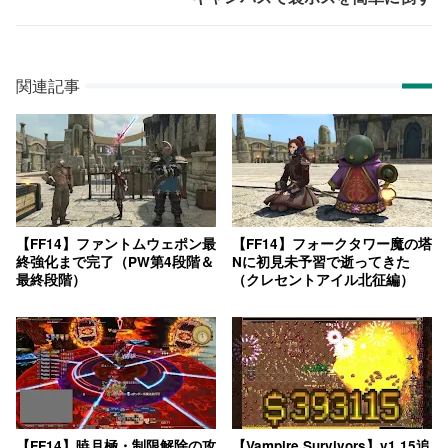
関連記事
【FF14】ファントムウェポン最
【FF14】フォークタワー魔の塔
終強化まで完了（PW第4段階＆
Nに初見未予習で逝ってきた
最終段階）
（クレセントアイル北征編）
【FF14】暁月極・制限解除の攻
【Vampire Survivors】v1.15追