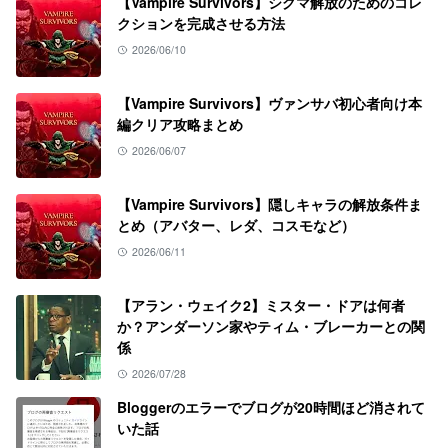
【Vampire Survivors】シグマ解放のためのコレ
クションを完成させる方法
2026/06/10
【Vampire Survivors】ヴァンサバ初心者向け本
編クリア攻略まとめ
2026/06/07
【Vampire Survivors】隠しキャラの解放条件ま
とめ（アバター、レダ、コスモなど）
2026/06/11
【アラン・ウェイク2】ミスター・ドアは何者
か？アンダーソン家やティム・ブレーカーとの関
係
2026/07/28
Bloggerのエラーでブログが20時間ほど消されて
いた話