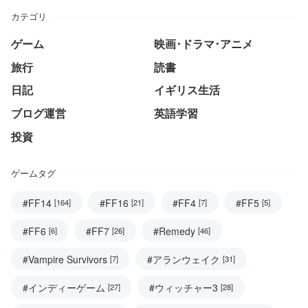
カテゴリ
ゲーム
映画･ドラマ･アニメ
旅行
読書
日記
イギリス生活
ブログ運営
英語学習
投資
ゲームタグ
#FF14
#FF16
#FF4
#FF5
[164]
[21]
[7]
[5]
#FF6
#FF7
#Remedy
[6]
[26]
[46]
#Vampire Survivors
#アランウェイク
[7]
[31]
#インディーゲーム
#ウィッチャー3
[27]
[28]