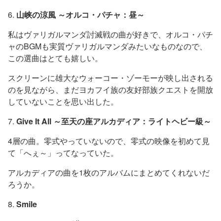
6.
山峡の涼風 ～オルコ・パチャ：昼～
私はヴァリガルマンダ討滅戦の曲が好きで、オルコ・パチ
ャのBGMも実質ヴァリガルマンダみたいなものなので、
この選曲はとても嬉しい。
スクリーンに雄大なウォーコー・ゾーモーが映し出される
のを見ながら、まだヨカフイ族の友好部族クエストを開放
していないことを思い出した。
7.
Give It All ～至天の座アルカディア：ライトヘビー級～
4層の曲。零式やっていないので、零式の映像を初めて見
て「へぇ～」ってなっていた。
アルカディアの曲を1枚のアルバムにまとめてくれないだ
ろうか。
8.
Smile