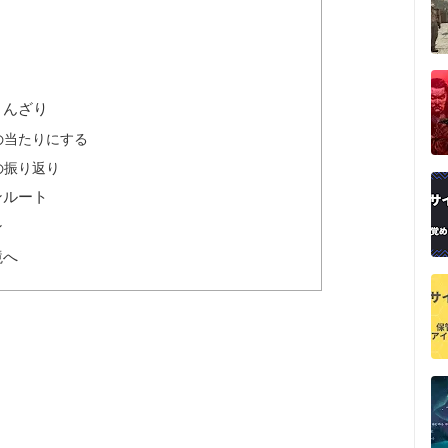
うんざり
の当たりにする
の振り返り
ンルート
ン
境へ