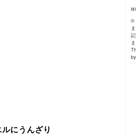
権
©
ま
記
ま
Th
by
エルにうんざり