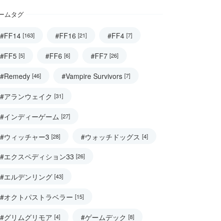
ームタグ
#FF14
#FF16
#FF4
[163]
[21]
[7]
#FF5
#FF6
#FF7
[5]
[6]
[26]
#Remedy
#Vampire Survivors
[46]
[7]
#アランウェイク
[31]
#インディーゲーム
[27]
#ウィッチャー3
#ウォッチドッグス
[28]
[4]
#エクスペディション33
[26]
#エルデンリング
[43]
#オクトパストラベラー
[15]
#グリムグリモア
#ゲームデック
[4]
[8]