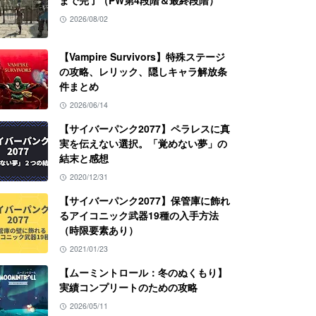
まで完了（PW第4段階＆最終段階）
2026/08/02
【Vampire Survivors】特殊ステージ
の攻略、レリック、隠しキャラ解放条
件まとめ
2026/06/14
【サイバーパンク2077】ペラレスに真
実を伝えない選択。「覚めない夢」の
結末と感想
2020/12/31
【サイバーパンク2077】保管庫に飾れ
るアイコニック武器19種の入手方法
（時限要素あり）
2021/01/23
【ムーミントロール：冬のぬくもり】
実績コンプリートのための攻略
2026/05/11