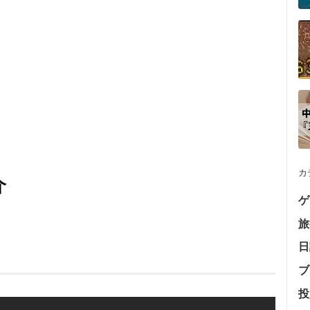
カ
介
ゲ
旅
日
ブ
投