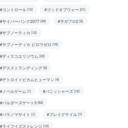
#コントロール
#ゴッドオブウォー
[12]
[21]
#サイバーパンク2077
#サガフロ2
[49]
[5]
#サブノーティカ
[12]
#サブノーティカ ビロウゼロ
[18]
#ディスコエリジウム
[22]
#デスストランディング
[6]
#デトロイトビカムヒューマン
[4]
#ノベルゲーム
#バニッシャーズ
[1]
[12]
#バルダーズゲート3
[92]
#パラノマサイト
#プレイグテイル
[1]
[7]
#ライフイズストレンジ
[12]