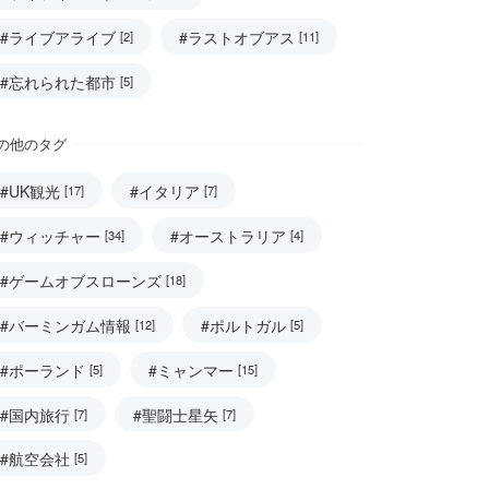
#ライブアライブ
#ラストオブアス
[2]
[11]
#忘れられた都市
[5]
の他のタグ
#UK観光
#イタリア
[17]
[7]
#ウィッチャー
#オーストラリア
[34]
[4]
#ゲームオブスローンズ
[18]
#バーミンガム情報
#ポルトガル
[12]
[5]
#ポーランド
#ミャンマー
[5]
[15]
#国内旅行
#聖闘士星矢
[7]
[7]
#航空会社
[5]