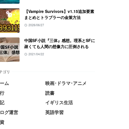
【Vampire Survivors】v1.15追加要素
まとめとトラブラーの金策方法
2026/06/27
中国SF小説『三体』感想。理系とSFに
疎くても人間の想像力に圧倒される
2021/04/22
テゴリ
ーム
映画･ドラマ･アニメ
行
読書
記
イギリス生活
ログ運営
英語学習
資