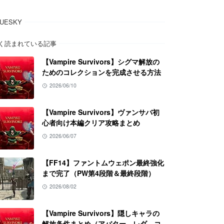
LUESKY
く読まれている記事
【Vampire Survivors】シグマ解放の
ためのコレクションを完成させる方法
2026/06/10
【Vampire Survivors】ヴァンサバ初
心者向け本編クリア攻略まとめ
2026/06/07
【FF14】ファントムウェポン最終強化
まで完了（PW第4段階＆最終段階）
2026/08/02
【Vampire Survivors】隠しキャラの
解放条件まとめ（アバター、レダ、コ