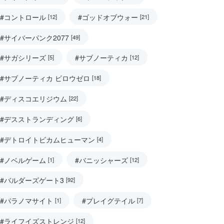
#コントロール
#ゴッドオブウォー
[12]
[21]
#サイバーパンク2077
[49]
#サガシリーズ
#サブノーティカ
[5]
[12]
#サブノーティカ ビロウゼロ
[18]
#ディスコエリジウム
[22]
#デスストランディング
[6]
#デトロイトビカムヒューマン
[4]
#ノベルゲーム
#バニッシャーズ
[1]
[12]
#バルダーズゲート3
[92]
#パラノマサイト
#プレイグテイル
[1]
[7]
#ライフイズストレンジ
[12]