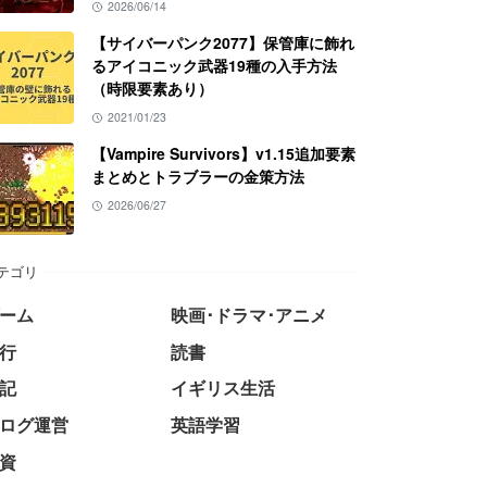
2026/06/14
【サイバーパンク2077】保管庫に飾れ
るアイコニック武器19種の入手方法
（時限要素あり）
2021/01/23
【Vampire Survivors】v1.15追加要素
まとめとトラブラーの金策方法
2026/06/27
テゴリ
ーム
映画･ドラマ･アニメ
行
読書
記
イギリス生活
ログ運営
英語学習
資