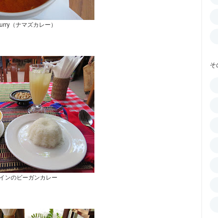
h curry（ナマズカレー）
そ
インのビーガンカレー