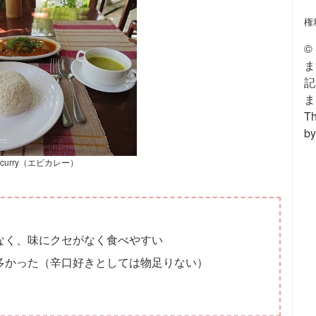
権
©
ま
記
ま
Th
by
p curry（エビカレー）
なく、味にクセがなく食べやすい
多かった（辛口好きとしては物足りない）