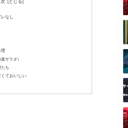
目次
ズレなし
料理
の葉サラダ）
理たち
安くておいしい