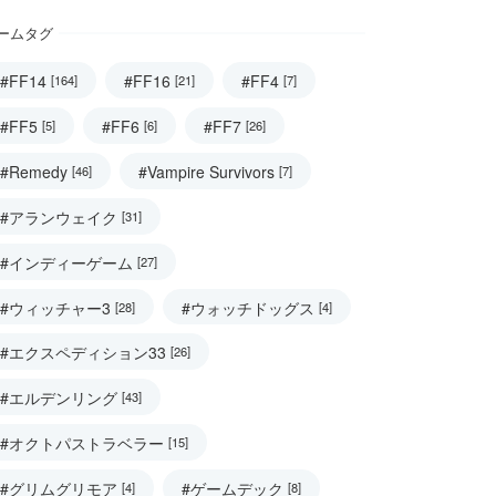
ームタグ
#FF14
#FF16
#FF4
[164]
[21]
[7]
#FF5
#FF6
#FF7
[5]
[6]
[26]
#Remedy
#Vampire Survivors
[46]
[7]
#アランウェイク
[31]
#インディーゲーム
[27]
#ウィッチャー3
#ウォッチドッグス
[28]
[4]
#エクスペディション33
[26]
#エルデンリング
[43]
#オクトパストラベラー
[15]
#グリムグリモア
#ゲームデック
[4]
[8]