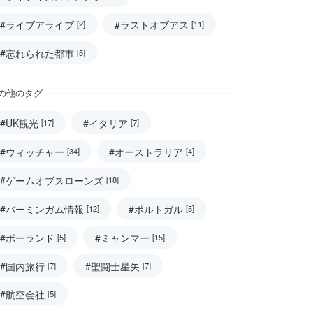
#ライブアライブ
#ラストオブアス
[2]
[11]
#忘れられた都市
[5]
の他のタグ
#UK観光
#イタリア
[17]
[7]
#ウィッチャー
#オーストラリア
[34]
[4]
#ゲームオブスローンズ
[18]
#バーミンガム情報
#ポルトガル
[12]
[5]
#ポーランド
#ミャンマー
[5]
[15]
#国内旅行
#聖闘士星矢
[7]
[7]
#航空会社
[5]