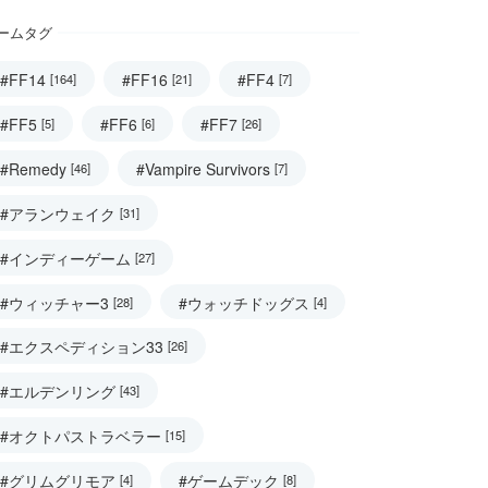
ームタグ
#FF14
#FF16
#FF4
[164]
[21]
[7]
#FF5
#FF6
#FF7
[5]
[6]
[26]
#Remedy
#Vampire Survivors
[46]
[7]
#アランウェイク
[31]
#インディーゲーム
[27]
#ウィッチャー3
#ウォッチドッグス
[28]
[4]
#エクスペディション33
[26]
#エルデンリング
[43]
#オクトパストラベラー
[15]
#グリムグリモア
#ゲームデック
[4]
[8]