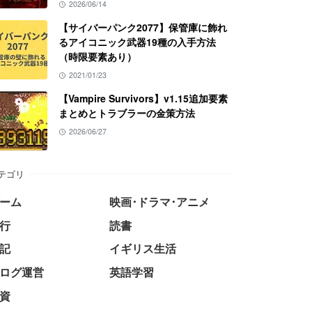
2026/06/14
【サイバーパンク2077】保管庫に飾れ
るアイコニック武器19種の入手方法
（時限要素あり）
2021/01/23
【Vampire Survivors】v1.15追加要素
まとめとトラブラーの金策方法
2026/06/27
テゴリ
ーム
映画･ドラマ･アニメ
行
読書
記
イギリス生活
ログ運営
英語学習
資