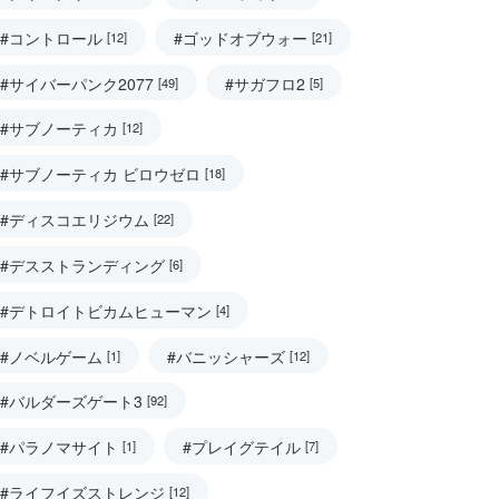
#コントロール
#ゴッドオブウォー
[12]
[21]
#サイバーパンク2077
#サガフロ2
[49]
[5]
#サブノーティカ
[12]
#サブノーティカ ビロウゼロ
[18]
#ディスコエリジウム
[22]
#デスストランディング
[6]
#デトロイトビカムヒューマン
[4]
#ノベルゲーム
#バニッシャーズ
[1]
[12]
#バルダーズゲート3
[92]
#パラノマサイト
#プレイグテイル
[1]
[7]
#ライフイズストレンジ
[12]