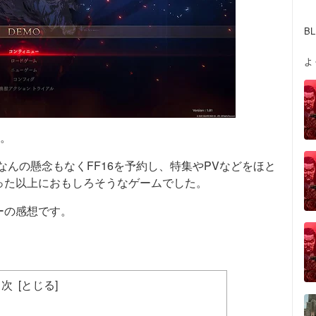
B
よ
想。
、なんの懸念もなくFF16を予約し、特集やPVなどをほと
った以上におもしろそうなゲームでした。
ーの感想です。
目次