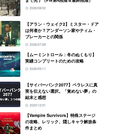
まで完了（PW第4段階＆最終段階）
2026/08/02
【アラン・ウェイク2】ミスター・ドア
は何者か？アンダーソン家やティム・
ブレーカーとの関係
2026/07/28
【ムーミントロール：冬のぬくもり】
実績コンプリートのための攻略
2026/05/11
【サイバーパンク2077】ペラレスに真
実を伝えない選択。「覚めない夢」の
結末と感想
2020/12/31
【Vampire Survivors】特殊ステージ
の攻略、レリック、隠しキャラ解放条
件まとめ