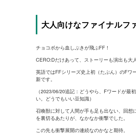
大人向けなファイナルフ
チョコボから血しぶきが飛ぶFF！
CERO:Dだけあって、ストーリーも演出も大
英語ではFFシリーズ史上初（たぶん）のFワ
新です。
（2023/06/20追記：どうやら、Fワード
い。どうでもいい豆知識）
召喚獣に対して人間が手も足も出ない、回想
を裏切るあたりが、なかなか衝撃でした。
この先も衝撃展開の連続なのかなと期待。