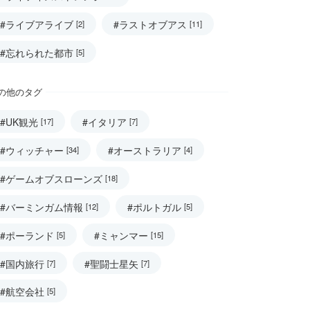
#ライブアライブ
#ラストオブアス
[2]
[11]
#忘れられた都市
[5]
の他のタグ
#UK観光
#イタリア
[17]
[7]
#ウィッチャー
#オーストラリア
[34]
[4]
#ゲームオブスローンズ
[18]
#バーミンガム情報
#ポルトガル
[12]
[5]
#ポーランド
#ミャンマー
[5]
[15]
#国内旅行
#聖闘士星矢
[7]
[7]
#航空会社
[5]