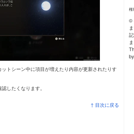
権
©
ま
記
ま
Th
by
カットシーン中に項目が増えたり内容が更新されたりす
確認したくなります。
↑ 目次に戻る