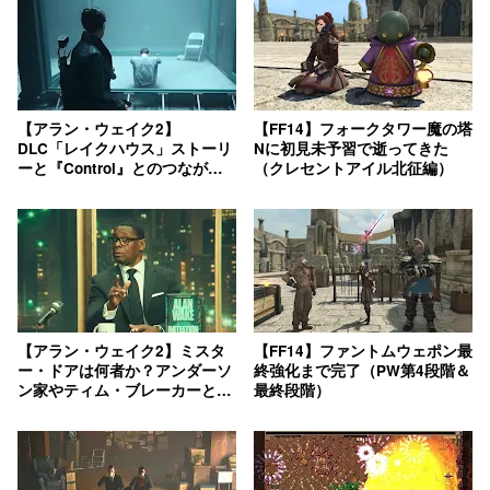
【アラン・ウェイク2】
【FF14】フォークタワー魔の塔
DLC「レイクハウス」ストーリ
Nに初見未予習で逝ってきた
ーと『Control』とのつながり
（クレセントアイル北征編）
解説
【アラン・ウェイク2】ミスタ
【FF14】ファントムウェポン最
ー・ドアは何者か？アンダーソ
終強化まで完了（PW第4段階＆
ン家やティム・ブレーカーとの
最終段階）
関係