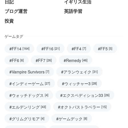
日記
イギリス生活
ブログ運営
英語学習
投資
ゲームタグ
#FF14
#FF16
#FF4
#FF5
[164]
[21]
[7]
[5]
#FF6
#FF7
#Remedy
[6]
[26]
[46]
#Vampire Survivors
#アランウェイク
[7]
[31]
#インディーゲーム
#ウィッチャー3
[27]
[28]
#ウォッチドッグス
#エクスペディション33
[4]
[26]
#エルデンリング
#オクトパストラベラー
[43]
[15]
#グリムグリモア
#ゲームデック
[4]
[8]