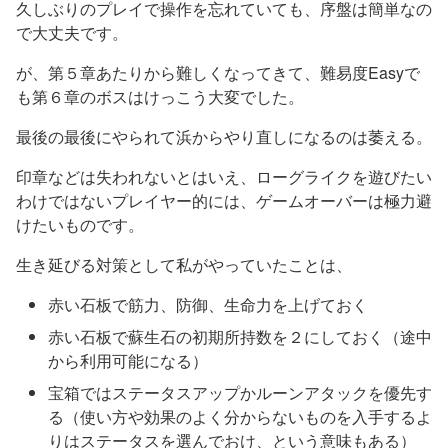
久しぶりのプレイで操作を忘れていても、序盤は簡単なの
で大丈夫です。
が、第５章あたりから難しくなってきて、難易度Easyで
も第６章のボスはけっこう大変でした。
最後の最後にやられて浜からやり直しになるのは萎える。
印章などは失われないとはいえ、ローグライクを遊びたい
わけではないプレイヤー的には、ゲームオーバーは極力避
けたいものです。
生き延びる対策として私がやっていたことは、
赤い石板で筋力、防御、生命力を上げておく
赤い石板で蘇生石の初期所持数を２にしておく（途中
から利用可能になる）
宝箱ではステータスアップかルーンアタックを優先す
る（使い方や効果のよく分からないものを入手するよ
りはステータスを選んでおけ、という意味もある）