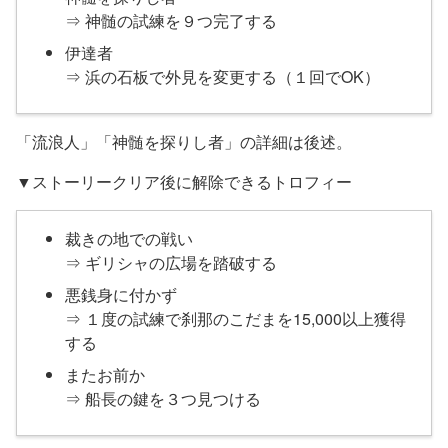
⇒ 神髄の試練を９つ完了する
伊達者
⇒ 浜の石板で外見を変更する（１回でOK）
「流浪人」「神髄を探りし者」の詳細は後述。
▼ストーリークリア後に解除できるトロフィー
裁きの地での戦い
⇒ ギリシャの広場を踏破する
悪銭身に付かず
⇒ １度の試練で刹那のこだまを15,000以上獲得
する
またお前か
⇒ 船長の鍵を３つ見つける