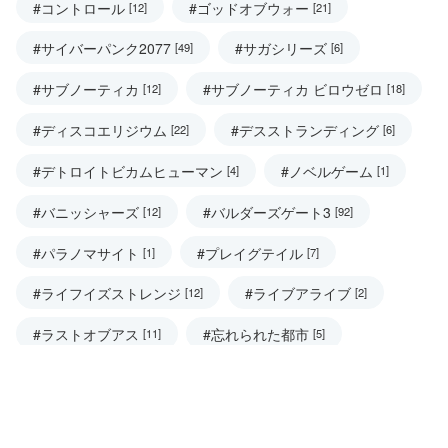
#コントロール
#ゴッドオブウォー
[12]
[21]
#サイバーパンク2077
#サガシリーズ
[49]
[6]
#サブノーティカ
#サブノーティカ ビロウゼロ
[12]
[18]
#ディスコエリジウム
#デスストランディング
[22]
[6]
#デトロイトビカムヒューマン
#ノベルゲーム
[4]
[1]
#バニッシャーズ
#バルダーズゲート3
[12]
[92]
#パラノマサイト
#プレイグテイル
[1]
[7]
#ライフイズストレンジ
#ライブアライブ
[12]
[2]
#ラストオブアス
#忘れられた都市
[11]
[5]
その他のタグ
#UK観光
#イタリア
#ウィッチャー
[17]
[7]
[34]