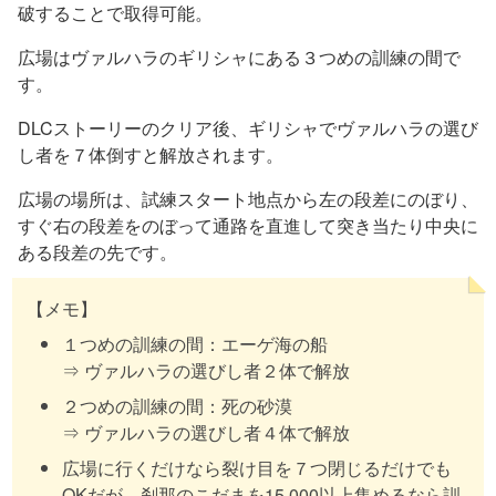
破することで取得可能。
広場はヴァルハラのギリシャにある３つめの訓練の間で
す。
DLCストーリーのクリア後、ギリシャでヴァルハラの選び
し者を７体倒すと解放されます。
広場の場所は、試練スタート地点から左の段差にのぼり、
すぐ右の段差をのぼって通路を直進して突き当たり中央に
ある段差の先です。
【メモ】
１つめの訓練の間：エーゲ海の船
⇒ ヴァルハラの選びし者２体で解放
２つめの訓練の間：死の砂漠
⇒ ヴァルハラの選びし者４体で解放
広場に行くだけなら裂け目を７つ閉じるだけでも
OKだが、刹那のこだまを15,000以上集めるなら訓