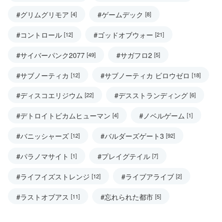
#グリムグリモア
#ゲームデック
[4]
[8]
#コントロール
#ゴッドオブウォー
[12]
[21]
#サイバーパンク2077
#サガフロ2
[49]
[5]
#サブノーティカ
#サブノーティカ ビロウゼロ
[12]
[18]
#ディスコエリジウム
#デスストランディング
[22]
[6]
#デトロイトビカムヒューマン
#ノベルゲーム
[4]
[1]
#バニッシャーズ
#バルダーズゲート3
[12]
[92]
#パラノマサイト
#プレイグテイル
[1]
[7]
#ライフイズストレンジ
#ライブアライブ
[12]
[2]
#ラストオブアス
#忘れられた都市
[11]
[5]