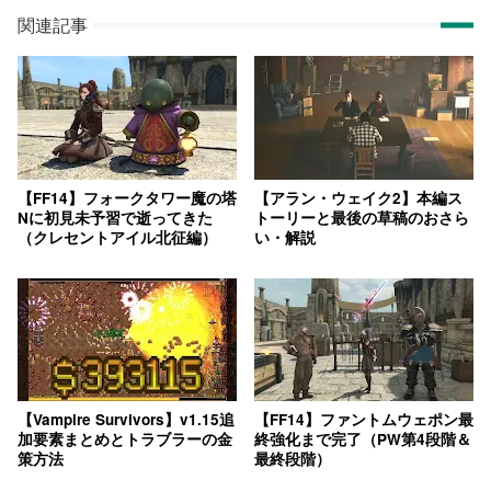
関連記事
【FF14】フォークタワー魔の塔
【アラン・ウェイク2】本編ス
Nに初見未予習で逝ってきた
トーリーと最後の草稿のおさら
（クレセントアイル北征編）
い・解説
【Vampire Survivors】v1.15追
【FF14】ファントムウェポン最
加要素まとめとトラブラーの金
終強化まで完了（PW第4段階＆
策方法
最終段階）