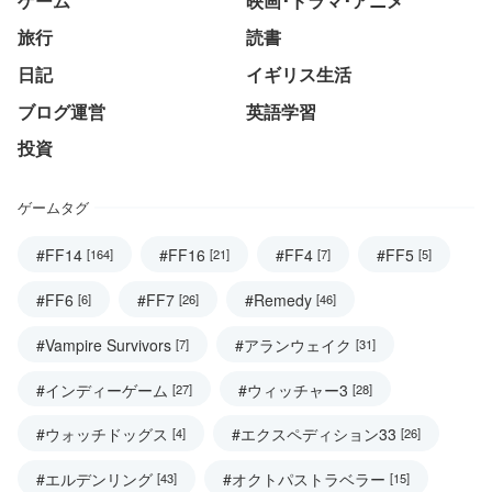
旅行
読書
日記
イギリス生活
ブログ運営
英語学習
投資
ゲームタグ
#FF14
#FF16
#FF4
#FF5
[164]
[21]
[7]
[5]
#FF6
#FF7
#Remedy
[6]
[26]
[46]
#Vampire Survivors
#アランウェイク
[7]
[31]
#インディーゲーム
#ウィッチャー3
[27]
[28]
#ウォッチドッグス
#エクスペディション33
[4]
[26]
#エルデンリング
#オクトパストラベラー
[43]
[15]