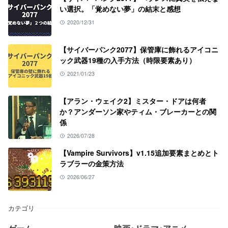
い選択。「覚めない夢」の結末と感想
2020/12/31
【サイバーパンク2077】保管庫に飾れるアイコニ
ック武器19種の入手方法（時限要素あり）
2021/01/23
【アラン・ウェイク2】ミスター・ドアは何者
か？アンダーソン家やティム・ブレーカーとの関
係
2026/07/28
【Vampire Survivors】v1.15追加要素まとめとト
ラブラーの金策方法
2026/06/27
カテゴリ
ゲーム
映画･ドラマ･アニメ