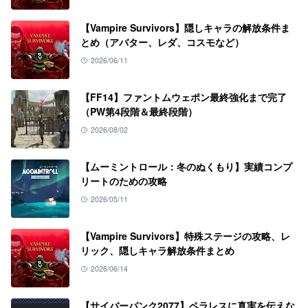
【Vampire Survivors】隠しキャラの解放条件ま
とめ（アバター、レダ、コスモなど）
2026/06/11
【FF14】ファントムウェポン最終強化まで完了
（PW第4段階＆最終段階）
2026/08/02
【ムーミントロール：冬のぬくもり】実績コンプ
リートのための攻略
2026/05/11
【Vampire Survivors】特殊ステージの攻略、レ
リック、隠しキャラ解放条件まとめ
2026/06/14
【サイバーパンク2077】ペラレスに真実を伝えな