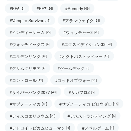
#FF6
#FF7
#Remedy
[6]
[26]
[46]
#Vampire Survivors
#アランウェイク
[7]
[31]
#インディーゲーム
#ウィッチャー3
[27]
[28]
#ウォッチドッグス
#エクスペディション33
[4]
[26]
#エルデンリング
#オクトパストラベラー
[43]
[15]
#グリムグリモア
#ゲームデック
[4]
[8]
#コントロール
#ゴッドオブウォー
[12]
[21]
#サイバーパンク2077
#サガフロ2
[49]
[5]
#サブノーティカ
#サブノーティカ ビロウゼロ
[12]
[18]
#ディスコエリジウム
#デスストランディング
[22]
[6]
#デトロイトビカムヒューマン
#ノベルゲーム
[4]
[1]