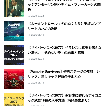
か？アンダーソン家やティム・ブレーカーとの関
係
2026/07/28
【ムーミントロール：冬のぬくもり】実績コンプ
リートのための攻略
2026/05/11
【サイバーパンク2077】ペラレスに真実を伝えな
い選択。「覚めない夢」の結末と感想
2020/12/31
【Vampire Survivors】特殊ステージの攻略、レ
リック、隠しキャラ解放条件まとめ
2026/06/14
【サイバーパンク2077】保管庫に飾れるアイコニ
ック武器19種の入手方法（時限要素あり）