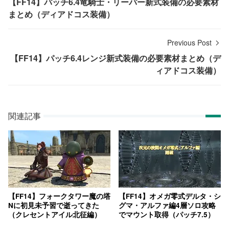
【FF14】パッチ6.4竜騎士・リーパー新式装備の必要素材
まとめ（ディアドコス装備）
Previous Post
【FF14】パッチ6.4レンジ新式装備の必要素材まとめ（デ
ィアドコス装備）
関連記事
【FF14】フォークタワー魔の塔
【FF14】オメガ零式デルタ・シ
Nに初見未予習で逝ってきた
グマ・アルファ編4層ソロ攻略
（クレセントアイル北征編）
でマウント取得（パッチ7.5）