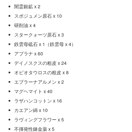
闇霊銀鉱 x 2
スポジュメン原石 x 10
研削油 x 4
スタークォーツ原石 x 3
鉄雲母砥石 x 1（鉄雲母 x 4）
アブラナ x 60
デイノスクスの粗皮 x 24
オピオタウロスの粗皮 x 8
エブラーナアルメン x 2
マグヘマイト x 40
ラザハンコットン x 16
カエアン綿 x 10
ラヴィングフラワー x 5
不揮発性錬金薬 x 5