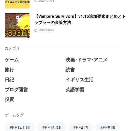
2021/01/23
【Vampire Survivors】v1.15追加要素まとめとト
ラブラーの金策方法
2026/06/27
カテゴリ
ゲーム
映画･ドラマ･アニメ
旅行
読書
日記
イギリス生活
ブログ運営
英語学習
投資
ゲームタグ
#FF14
#FF16
#FF4
#FF5
[164]
[21]
[7]
[5]