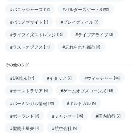
#バニッシャーズ
#バルダーズゲート3
[12]
[92]
#パラノマサイト
#プレイグテイル
[1]
[7]
#ライフイズストレンジ
#ライブアライブ
[12]
[2]
#ラストオブアス
#忘れられた都市
[11]
[5]
その他のタグ
#UK観光
#イタリア
#ウィッチャー
[17]
[7]
[34]
#オーストラリア
#ゲームオブスローンズ
[4]
[18]
#バーミンガム情報
#ポルトガル
[12]
[5]
#ポーランド
#ミャンマー
#国内旅行
[5]
[15]
[7]
#聖闘士星矢
#航空会社
[7]
[5]