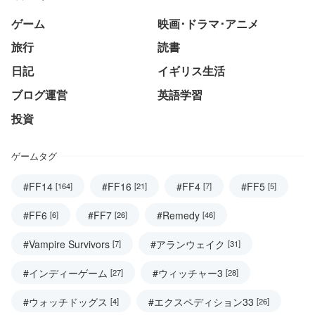
ゲーム
映画･ドラマ･アニメ
旅行
読書
日記
イギリス生活
ブログ運営
英語学習
投資
ゲームタグ
#FF14
#FF16
#FF4
#FF5
[164]
[21]
[7]
[5]
#FF6
#FF7
#Remedy
[6]
[26]
[46]
#Vampire Survivors
#アランウェイク
[7]
[31]
#インディーゲーム
#ウィッチャー3
[27]
[28]
#ウォッチドッグス
#エクスペディション33
[4]
[26]