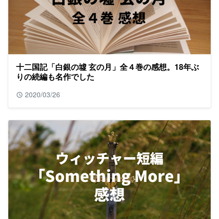
十二国記「白銀の墟 玄の月」全４巻の感想。18年ぶ
りの続編も名作でした
2020/03/26