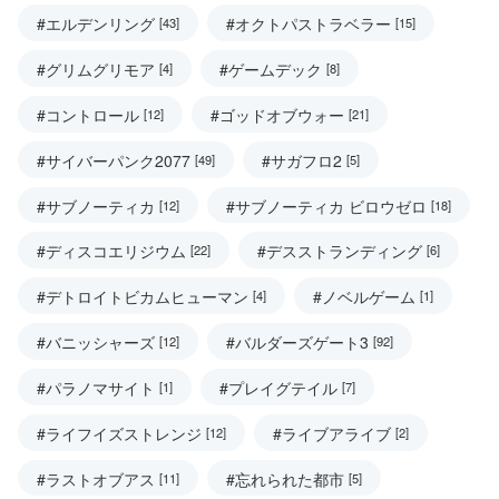
#エルデンリング
#オクトパストラベラー
[43]
[15]
#グリムグリモア
#ゲームデック
[4]
[8]
#コントロール
#ゴッドオブウォー
[12]
[21]
#サイバーパンク2077
#サガフロ2
[49]
[5]
#サブノーティカ
#サブノーティカ ビロウゼロ
[12]
[18]
#ディスコエリジウム
#デスストランディング
[22]
[6]
#デトロイトビカムヒューマン
#ノベルゲーム
[4]
[1]
#バニッシャーズ
#バルダーズゲート3
[12]
[92]
#パラノマサイト
#プレイグテイル
[1]
[7]
#ライフイズストレンジ
#ライブアライブ
[12]
[2]
#ラストオブアス
#忘れられた都市
[11]
[5]