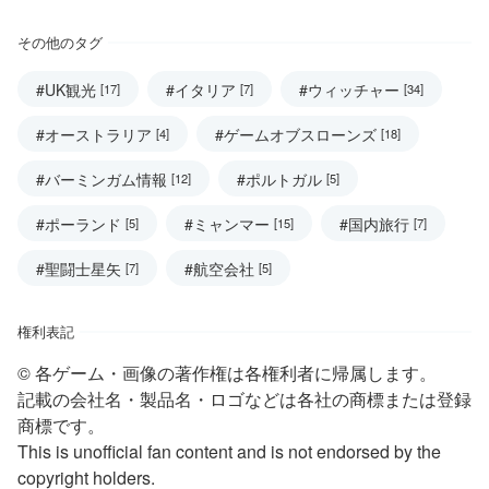
その他のタグ
#UK観光
#イタリア
#ウィッチャー
[17]
[7]
[34]
#オーストラリア
#ゲームオブスローンズ
[4]
[18]
#バーミンガム情報
#ポルトガル
[12]
[5]
#ポーランド
#ミャンマー
#国内旅行
[5]
[15]
[7]
#聖闘士星矢
#航空会社
[7]
[5]
権利表記
© 各ゲーム・画像の著作権は各権利者に帰属します。
記載の会社名・製品名・ロゴなどは各社の商標または登録
商標です。
This is unofficial fan content and is not endorsed by the
copyright holders.