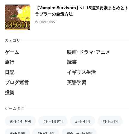
【Vampire Survivors】v1.15追加要素まとめとト
ラブラーの金策方法
2026/06/27
カテゴリ
ゲーム
映画･ドラマ･アニメ
旅行
読書
日記
イギリス生活
ブログ運営
英語学習
投資
ゲームタグ
#FF14
#FF16
#FF4
#FF5
[164]
[21]
[7]
[5]
#FF6
#FF7
#Remedy
[6]
[26]
[46]