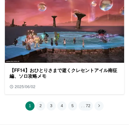
【FF14】おひとりさまで逝くクレセントアイル南征
編、ソロ攻略メモ
2025/06/02
1
2
3
4
5
. . 72