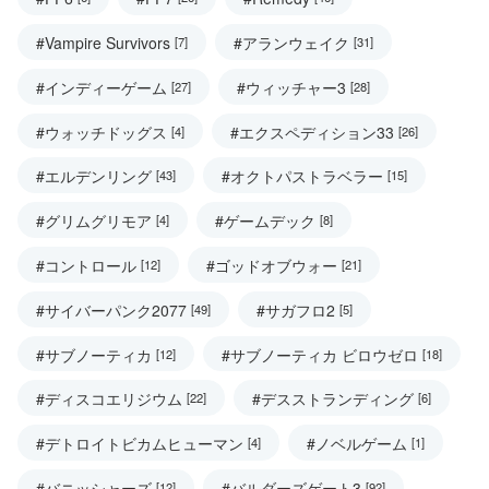
#Vampire Survivors
#アランウェイク
[7]
[31]
#インディーゲーム
#ウィッチャー3
[27]
[28]
#ウォッチドッグス
#エクスペディション33
[4]
[26]
#エルデンリング
#オクトパストラベラー
[43]
[15]
#グリムグリモア
#ゲームデック
[4]
[8]
#コントロール
#ゴッドオブウォー
[12]
[21]
#サイバーパンク2077
#サガフロ2
[49]
[5]
#サブノーティカ
#サブノーティカ ビロウゼロ
[12]
[18]
#ディスコエリジウム
#デスストランディング
[22]
[6]
#デトロイトビカムヒューマン
#ノベルゲーム
[4]
[1]
#バニッシャーズ
#バルダーズゲート3
[12]
[92]