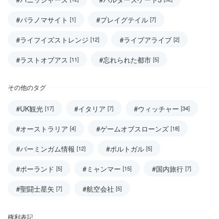
#パラノマサイト
#プレイグテイル
[1]
[7]
#ライフイズストレンジ
#ライブアライブ
[12]
[2]
#ラストオブアス
#忘れられた都市
[11]
[5]
その他のタグ
#UK観光
#イタリア
#ウィッチャー
[17]
[7]
[34]
#オーストラリア
#ゲームオブスローンズ
[4]
[18]
#バーミンガム情報
#ポルトガル
[12]
[5]
#ポーランド
#ミャンマー
#国内旅行
[5]
[15]
[7]
#聖闘士星矢
#航空会社
[7]
[5]
権利表記